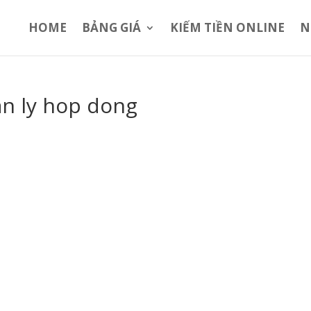
HOME
BẢNG GIÁ
KIẾM TIỀN ONLINE
N
n ly hop dong