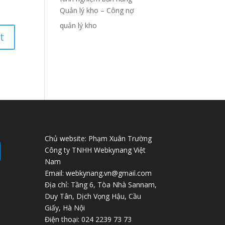
Quản lý kho – Công nợ
quản lý kho
Chủ website: Phạm Xuân Trường
Công ty TNHH Webkynang Việt
Nam
Email: webkynang.vn@gmail.com
Địa chỉ: Tầng 6, Tòa Nhà Sannam,
Duy Tân, Dịch Vọng Hậu, Cầu
Giấy, Hà Nội
Điện thoại: 024 2239 73 73