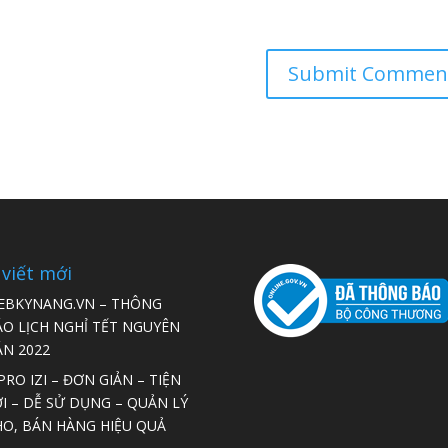
 viết mới
EBKYNANG.VN – THÔNG
ÁO LỊCH NGHỈ TẾT NGUYÊN
ÁN 2022
RO IZI – ĐƠN GIẢN – TIỆN
I – DỄ SỬ DỤNG – QUẢN LÝ
HO, BÁN HÀNG HIỆU QUẢ