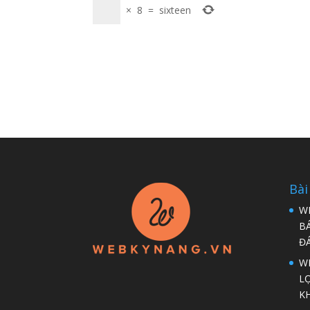
×
8
=
sixteen
Bài
W
B
Đ
WP
LỢ
K