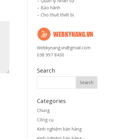
–
Quản lý Nhân sự
–
Bảo hành
–
Cho thuê thiết bị
Webkynang.vn@gmail.com
038 997 8430
Search
Categories
Chung
Công cụ
Kinh nghiệm bán hàng
Kinh nghiệm bán hàng –