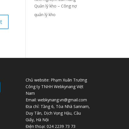
Quản lý kho – Công nợ
quản lý kho
Chủ website: Phạm Xuân Trường
Công ty TNHH Webkynang Việt
Nam
Email: webkynang.vn@gmail.com
Địa chỉ: Tầng 6, Tòa Nhà Sannam,
Duy Tân, Dịch Vọng Hậu, Cầu
Giấy, Hà Nội
Điện thoại: 024 2239 73 73