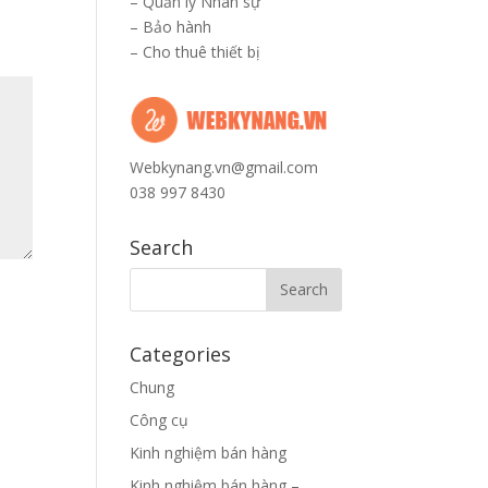
–
Quản lý Nhân sự
–
Bảo hành
–
Cho thuê thiết bị
Webkynang.vn@gmail.com
038 997 8430
Search
Categories
Chung
Công cụ
Kinh nghiệm bán hàng
Kinh nghiệm bán hàng –