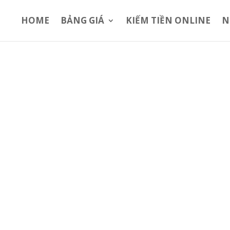
HOME
BẢNG GIÁ
KIẾM TIỀN ONLINE
N