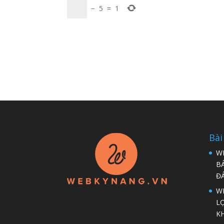
−
5
=
1
Bài
W
B
Đ
WP
LỢ
K