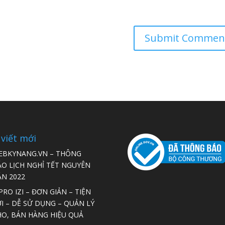
 viết mới
EBKYNANG.VN – THÔNG
ÁO LỊCH NGHỈ TẾT NGUYÊN
ÁN 2022
RO IZI – ĐƠN GIẢN – TIỆN
I – DỄ SỬ DỤNG – QUẢN LÝ
HO, BÁN HÀNG HIỆU QUẢ