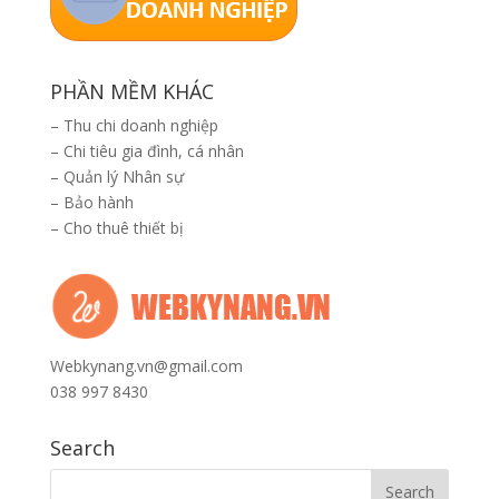
PHẦN MỀM KHÁC
–
Thu chi doanh nghiệp
–
Chi tiêu gia đình, cá nhân
–
Quản lý Nhân sự
–
Bảo hành
–
Cho thuê thiết bị
Webkynang.vn@gmail.com
038 997 8430
Search