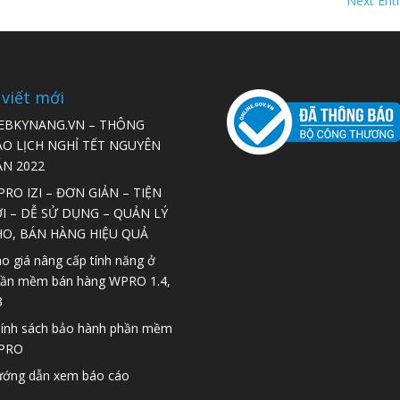
Next Entr
 viết mới
EBKYNANG.VN – THÔNG
ÁO LỊCH NGHỈ TẾT NGUYÊN
ÁN 2022
RO IZI – ĐƠN GIẢN – TIỆN
I – DỄ SỬ DỤNG – QUẢN LÝ
HO, BÁN HÀNG HIỆU QUẢ
o giá nâng cấp tính năng ở
ần mềm bán hàng WPRO 1.4,
3
ính sách bảo hành phần mềm
PRO
ớng dẫn xem báo cáo