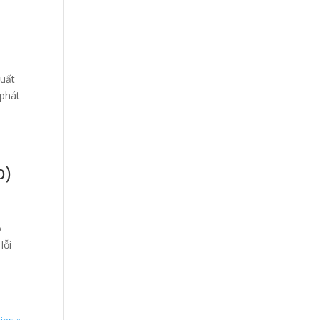
Xuất
 phát
p)
o
lỗi