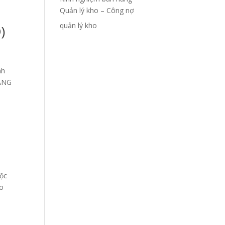
Quản lý kho – Công nợ
quản lý kho
)
nh
ĐANG
uộc
áo