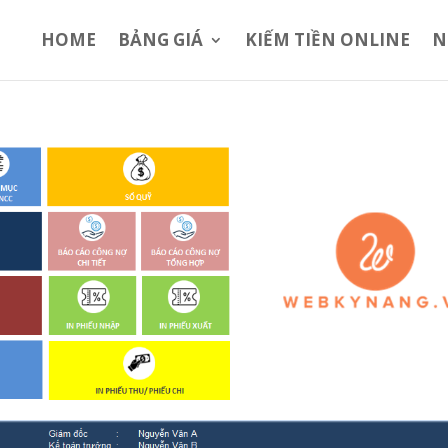
HOME
BẢNG GIÁ
KIẾM TIỀN ONLINE
N