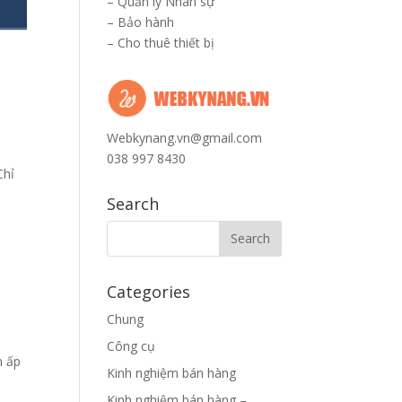
–
Quản lý Nhân sự
–
Bảo hành
–
Cho thuê thiết bị
Webkynang.vn@gmail.com
038 997 8430
Chỉ
Search
Categories
Chung
Công cụ
n ấp
Kinh nghiệm bán hàng
Kinh nghiệm bán hàng –