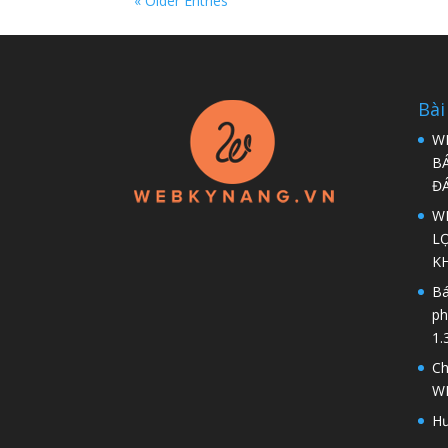
« Older Entries
Bài
W
B
Đ
WP
LỢ
K
Bá
ph
1.
Ch
W
Hư