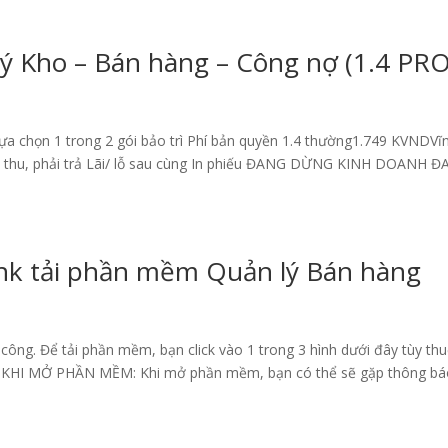
ý Kho – Bán hàng – Công nợ (1.4 PRO
lựa chọn 1 trong 2 gói bảo trì Phí bản quyền 1.4 thường1.749 KVNDVĩ
ải thu, phải trả Lãi/ lỗ sau cùng In phiếu ĐANG DỪNG KINH DOANH 
ink tải phần mềm Quản lý Bán hàng
công. Để tải phần mềm, bạn click vào 1 trong 3 hình dưới đây tùy th
U Ý KHI MỞ PHẦN MỀM: Khi mở phần mềm, bạn có thể sẽ gặp thông b