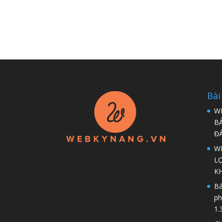
Bài
W
B
Đ
WP
LỢ
K
Bá
ph
1.