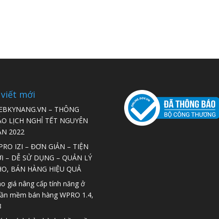
 viết mới
EBKYNANG.VN – THÔNG
ÁO LỊCH NGHỈ TẾT NGUYÊN
ÁN 2022
RO IZI – ĐƠN GIẢN – TIỆN
I – DỄ SỬ DỤNG – QUẢN LÝ
HO, BÁN HÀNG HIỆU QUẢ
o giá nâng cấp tính năng ở
ần mềm bán hàng WPRO 1.4,
3