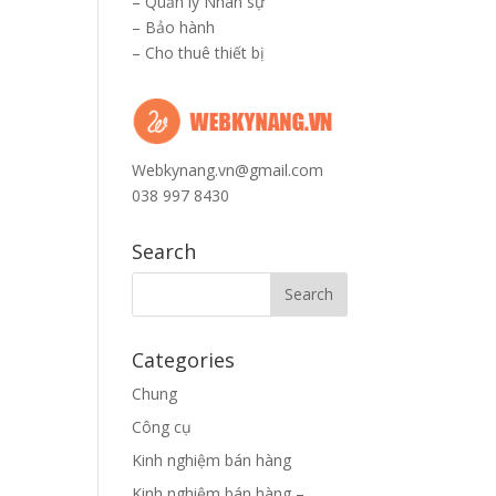
–
Quản lý Nhân sự
–
Bảo hành
–
Cho thuê thiết bị
Webkynang.vn@gmail.com
038 997 8430
Search
Categories
Chung
Công cụ
Kinh nghiệm bán hàng
Kinh nghiệm bán hàng –