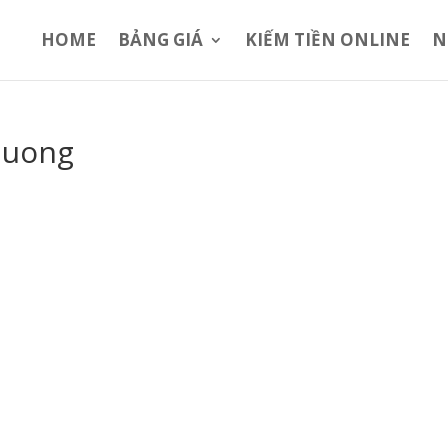
HOME
BẢNG GIÁ
KIẾM TIỀN ONLINE
N
luong