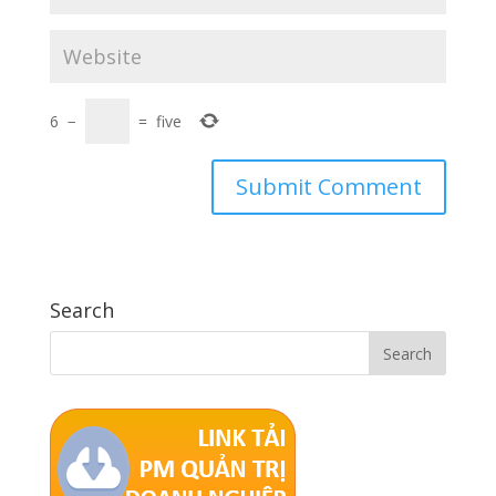
6
−
=
five
Search