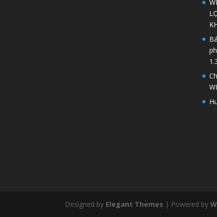
WP
LỢ
K
Bá
ph
1.
Ch
W
Hư
Designed by
Elegant Themes
| Powered by
W