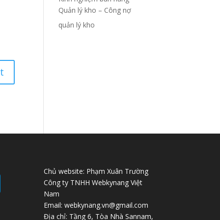
Quản lý kho – Công nợ
quản lý kho
Chủ website: Phạm Xuân Trường
Công ty TNHH Webkynang Việt
Nam
Email: webkynang.vn@gmail.com
Địa chỉ: Tầng 6, Tòa Nhà Sannam,