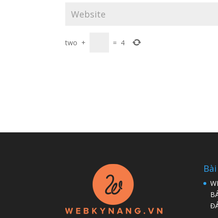
two
+
=
4
Bài
W
B
Đ