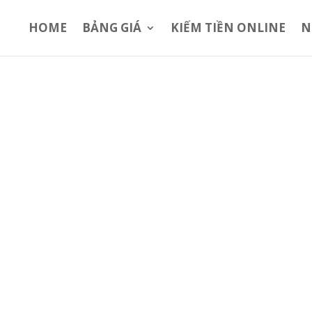
HOME
BẢNG GIÁ
KIẾM TIỀN ONLINE
N