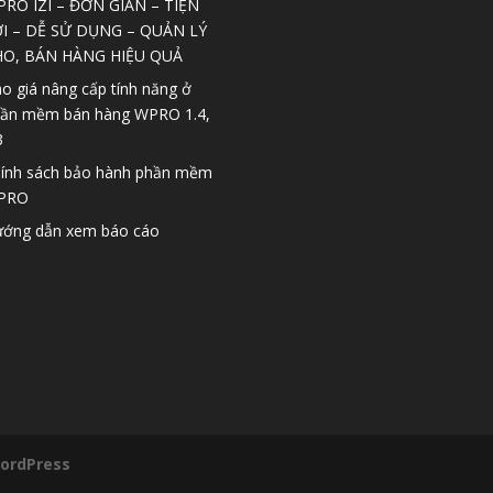
RO IZI – ĐƠN GIẢN – TIỆN
I – DỄ SỬ DỤNG – QUẢN LÝ
HO, BÁN HÀNG HIỆU QUẢ
o giá nâng cấp tính năng ở
ần mềm bán hàng WPRO 1.4,
3
ính sách bảo hành phần mềm
PRO
ớng dẫn xem báo cáo
ordPress