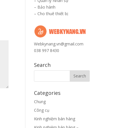
–
Quản lý Nhân sự
–
Bảo hành
–
Cho thuê thiết bị
Webkynang.vn@gmail.com
038 997 8430
Search
Categories
Chung
Công cụ
Kinh nghiệm bán hàng
Kinh nghiệm bán hàng –