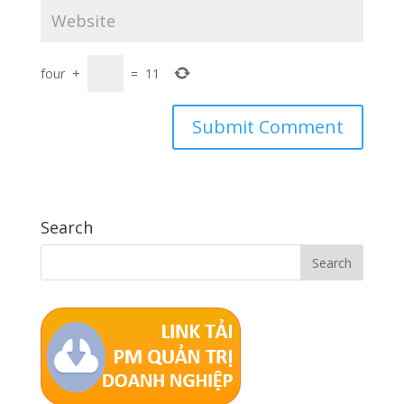
four
+
=
11
Search