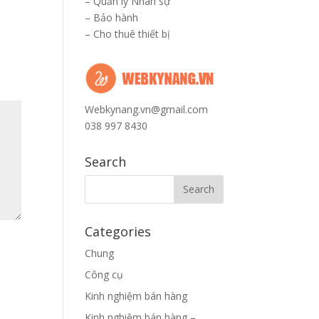
–
Quản lý Nhân sự
–
Bảo hành
–
Cho thuê thiết bị
Webkynang.vn@gmail.com
038 997 8430
Search
Categories
Chung
Công cụ
Kinh nghiệm bán hàng
Kinh nghiệm bán hàng –