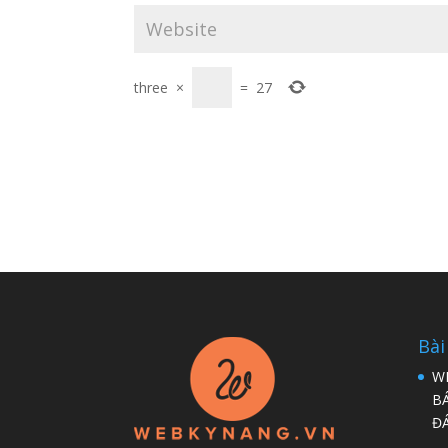
three
×
=
27
Bài
W
B
Đ