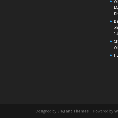
WP
LỢ
K
Bá
ph
1.
Ch
W
Hư
Designed by
Elegant Themes
| Powered by
W