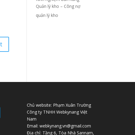
Quản lý kho – Công nợ
quản lý kho
Chủ website: Phạm Xuân Trường
Công ty TNHH Webkynang Việt
Nam
Email: webkynang.vn@gmail.com
Địa chỉ: Tầng 6, Tòa Nhà Sannam,