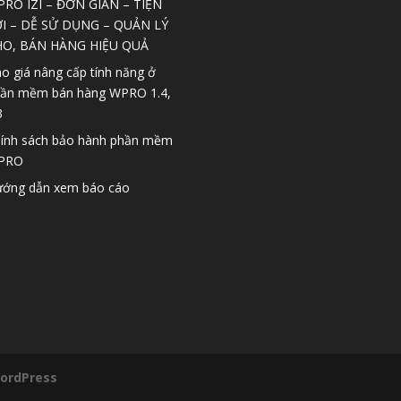
RO IZI – ĐƠN GIẢN – TIỆN
I – DỄ SỬ DỤNG – QUẢN LÝ
HO, BÁN HÀNG HIỆU QUẢ
o giá nâng cấp tính năng ở
ần mềm bán hàng WPRO 1.4,
3
ính sách bảo hành phần mềm
PRO
ớng dẫn xem báo cáo
ordPress