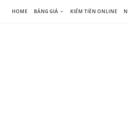
HOME
BẢNG GIÁ
KIẾM TIỀN ONLINE
N