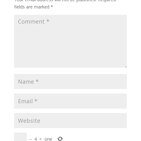
fields are marked
*
−
4
=
one