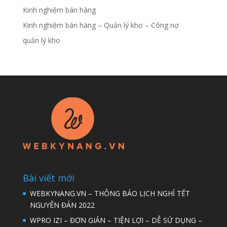
Kinh nghiệm bán hàng
Kinh nghiệm bán hàng – Quản lý kho – Công nợ
quản lý kho
Bài viết mới
WEBKYNANG.VN – THÔNG BÁO LỊCH NGHỈ TẾT
NGUYÊN ĐÁN 2022
WPRO IZI – ĐƠN GIẢN – TIỆN LỢI – DỄ SỬ DỤNG –