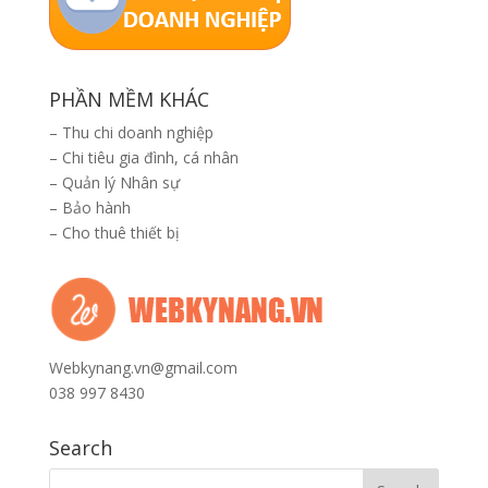
PHẦN MỀM KHÁC
–
Thu chi doanh nghiệp
–
Chi tiêu gia đình, cá nhân
–
Quản lý Nhân sự
–
Bảo hành
–
Cho thuê thiết bị
Webkynang.vn@gmail.com
038 997 8430
Search