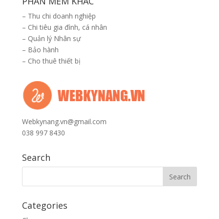
PHẦN MỀM KHÁC
–
Thu chi doanh nghiệp
–
Chi tiêu gia đình, cá nhân
–
Quản lý Nhân sự
–
Bảo hành
–
Cho thuê thiết bị
Webkynang.vn@gmail.com
038 997 8430
Search
Categories