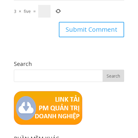
3
×
five
=
Search