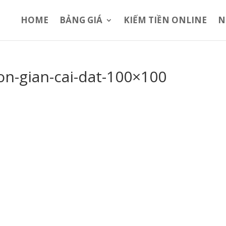
HOME
BẢNG GIÁ
KIẾM TIỀN ONLINE
N
on-gian-cai-dat-100×100