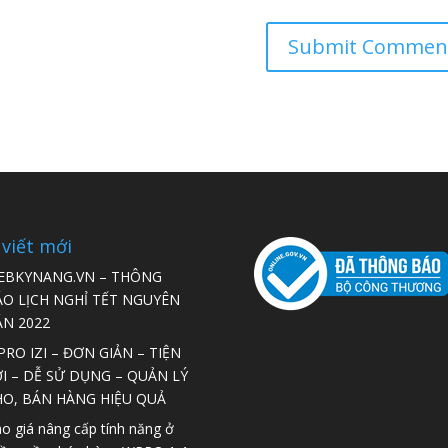
 viết mới
EBKYNANG.VN – THÔNG
ÁO LỊCH NGHỈ TẾT NGUYÊN
ÁN 2022
RO IZI – ĐƠN GIẢN – TIỆN
I – DỄ SỬ DỤNG – QUẢN LÝ
HO, BÁN HÀNG HIỆU QUẢ
o giá nâng cấp tính năng ở