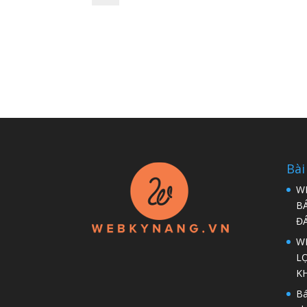
Bài
W
B
Đ
WP
LỢ
K
Bá