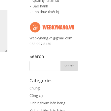
–
Quản lý Nhân sự
–
Bảo hành
–
Cho thuê thiết bị
Webkynang.vn@gmail.com
038 997 8430
Search
Categories
Chung
Công cụ
Kinh nghiệm bán hàng
Kinh nghiệm bán hàng –