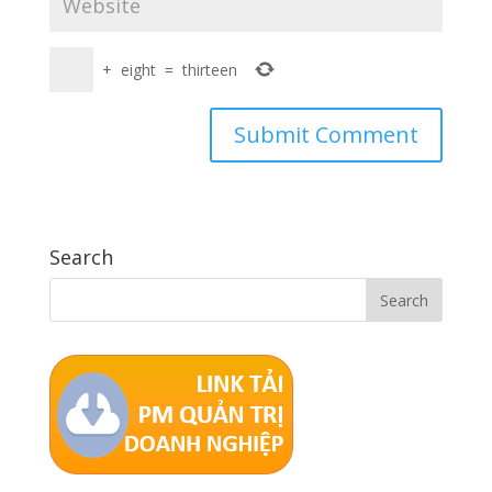
+
eight
=
thirteen
Search