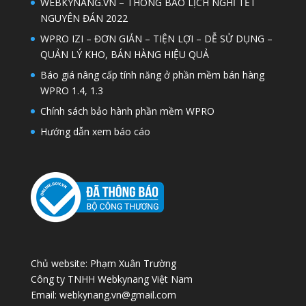
WEBKYNANG.VN – THÔNG BÁO LỊCH NGHỈ TẾT
NGUYÊN ĐÁN 2022
WPRO IZI – ĐƠN GIẢN – TIỆN LỢI – DỄ SỬ DỤNG –
QUẢN LÝ KHO, BÁN HÀNG HIỆU QUẢ
Báo giá nâng cấp tính năng ở phần mềm bán hàng
WPRO 1.4, 1.3
Chính sách bảo hành phần mềm WPRO
Hướng dẫn xem báo cáo
Chủ website: Phạm Xuân Trường
Công ty TNHH Webkynang Việt Nam
Email: webkynang.vn@gmail.com