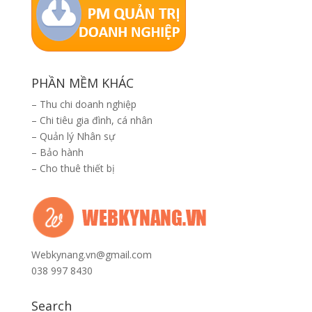
PHẦN MỀM KHÁC
–
Thu chi doanh nghiệp
–
Chi tiêu gia đình, cá nhân
–
Quản lý Nhân sự
–
Bảo hành
–
Cho thuê thiết bị
Webkynang.vn@gmail.com
038 997 8430
Search