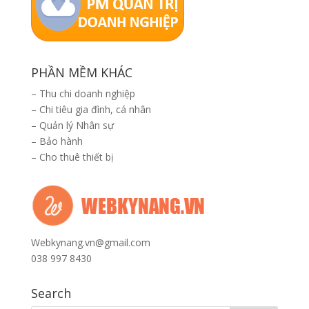
PHẦN MỀM KHÁC
–
Thu chi doanh nghiệp
–
Chi tiêu gia đình, cá nhân
–
Quản lý Nhân sự
–
Bảo hành
–
Cho thuê thiết bị
Webkynang.vn@gmail.com
038 997 8430
Search