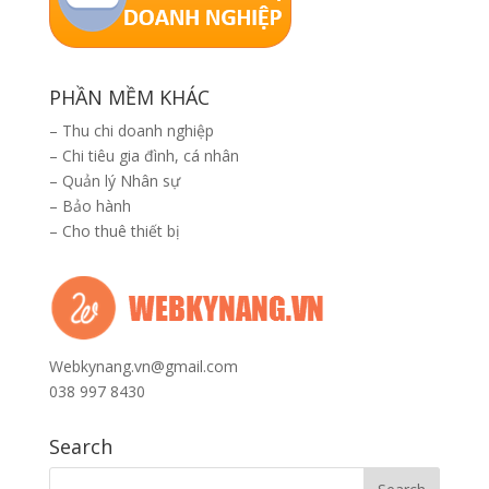
PHẦN MỀM KHÁC
–
Thu chi doanh nghiệp
–
Chi tiêu gia đình, cá nhân
–
Quản lý Nhân sự
–
Bảo hành
–
Cho thuê thiết bị
Webkynang.vn@gmail.com
038 997 8430
Search