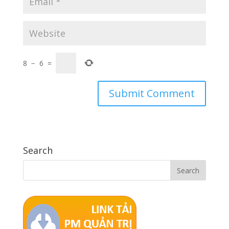
8
−
6
=
Search