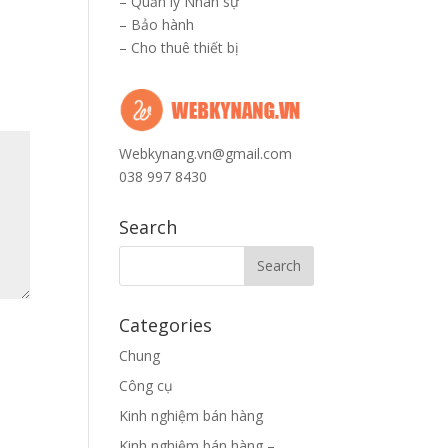
–
Quản lý Nhân sự
–
Bảo hành
–
Cho thuê thiết bị
Webkynang.vn@gmail.com
038 997 8430
Search
Categories
Chung
Công cụ
Kinh nghiệm bán hàng
Kinh nghiệm bán hàng –