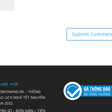
 viết mới
EBKYNANG.VN – THÔNG
ÁO LỊCH NGHỈ TẾT NGUYÊN
ÁN 2022
RO IZI – ĐƠN GIẢN – TIỆN