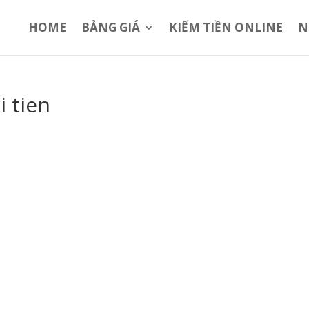
HOME
BẢNG GIÁ
KIẾM TIỀN ONLINE
N
i tien