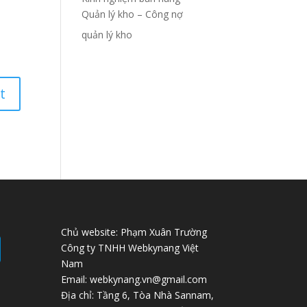
Quản lý kho – Công nợ
quản lý kho
Chủ website: Phạm Xuân Trường
Công ty TNHH Webkynang Việt
Nam
Email: webkynang.vn@gmail.com
Địa chỉ: Tầng 6, Tòa Nhà Sannam,