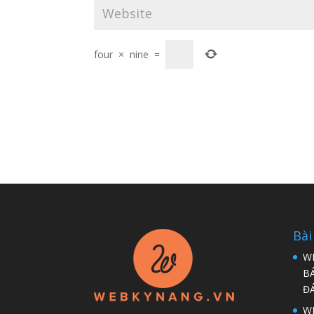
four
×
nine
=
Bài
W
B
Đ
WP