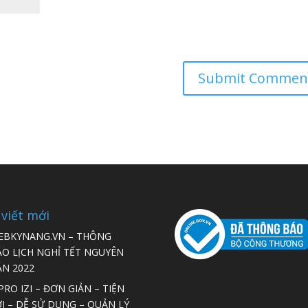
 viết mới
EBKYNANG.VN – THÔNG
ÁO LỊCH NGHỈ TẾT NGUYÊN
ÁN 2022
RO IZI – ĐƠN GIẢN – TIỆN
I – DỄ SỬ DỤNG – QUẢN LÝ