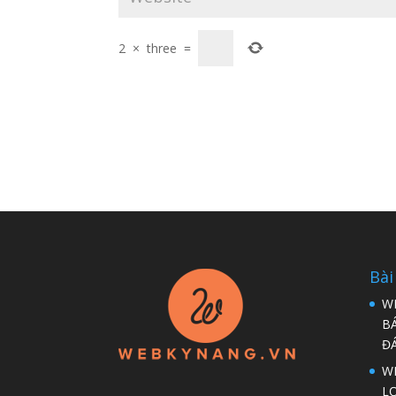
2
×
three
=
Bài
W
B
Đ
WP
LỢ