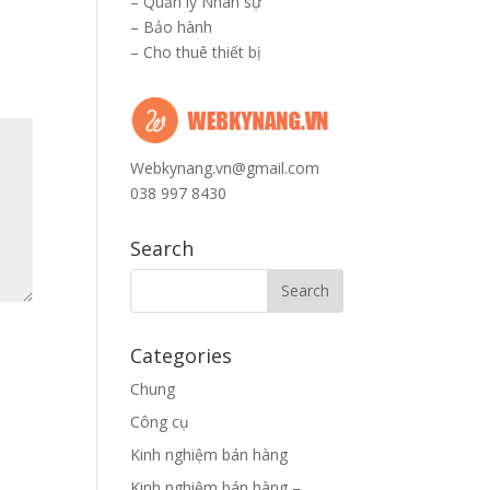
–
Quản lý Nhân sự
–
Bảo hành
–
Cho thuê thiết bị
Webkynang.vn@gmail.com
038 997 8430
Search
Categories
Chung
Công cụ
Kinh nghiệm bán hàng
Kinh nghiệm bán hàng –