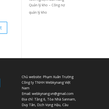
Quản lý kho – Công nợ
quản lý kho
Chủ website: Phạm Xuân Trường
Công ty TNHH Webkynang Việt
Nam
Email: webkynang.vn@gmail.com
Địa chỉ: Tầng 6, Tòa Nhà Sannam,
Duy Tân, Dịch Vọng Hậu, Cầu