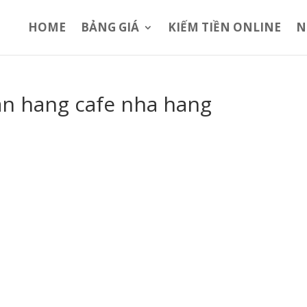
HOME
BẢNG GIÁ
KIẾM TIỀN ONLINE
N
n hang cafe nha hang