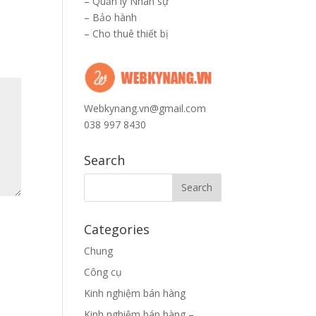
–
Quản lý Nhân sự
–
Bảo hành
–
Cho thuê thiết bị
Webkynang.vn@gmail.com
038 997 8430
Search
Categories
Chung
Công cụ
Kinh nghiệm bán hàng
Kinh nghiệm bán hàng –