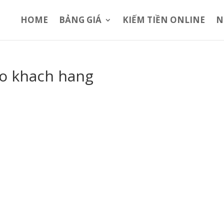
HOME
BẢNG GIÁ
KIẾM TIỀN ONLINE
N
o khach hang