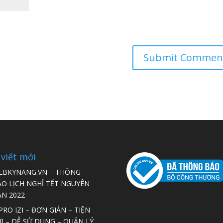
 viết mới
EBKYNANG.VN – THÔNG
ÁO LỊCH NGHỈ TẾT NGUYÊN
ÁN 2022
RO IZI – ĐƠN GIẢN – TIỆN
I – DỄ SỬ DỤNG – QUẢN LÝ