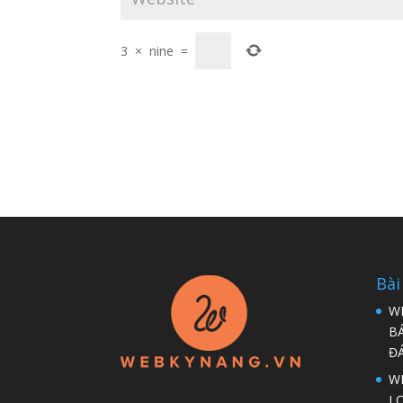
3
×
nine
=
Bài
W
B
Đ
WP
LỢ