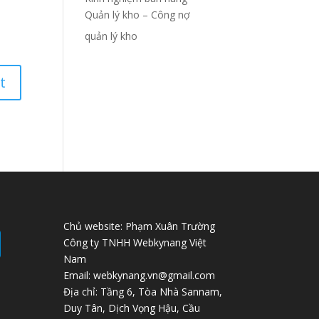
Quản lý kho – Công nợ
quản lý kho
Chủ website: Phạm Xuân Trường
Công ty TNHH Webkynang Việt
Nam
Email: webkynang.vn@gmail.com
Địa chỉ: Tầng 6, Tòa Nhà Sannam,
Duy Tân, Dịch Vọng Hậu, Cầu