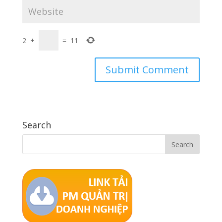
2
+
=
11
Search