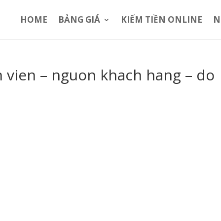
HOME
BẢNG GIÁ
KIẾM TIỀN ONLINE
N
 vien – nguon khach hang – do