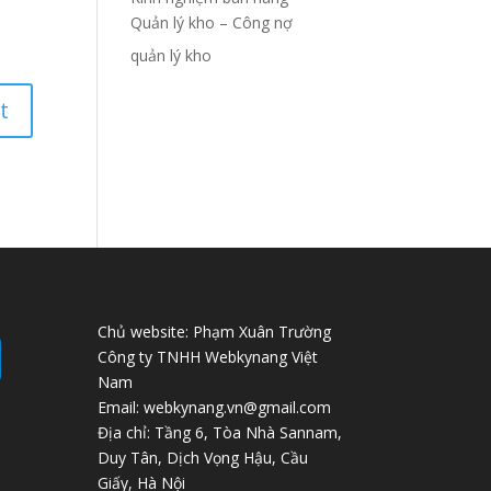
Quản lý kho – Công nợ
quản lý kho
Chủ website: Phạm Xuân Trường
Công ty TNHH Webkynang Việt
Nam
Email: webkynang.vn@gmail.com
Địa chỉ: Tầng 6, Tòa Nhà Sannam,
Duy Tân, Dịch Vọng Hậu, Cầu
Giấy, Hà Nội