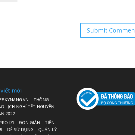
 viết mới
EBKYNANG.VN – THÔNG
ÁO LỊCH NGHỈ TẾT NGUYÊN
ÁN 2022
RO IZI – ĐƠN GIẢN – TIỆN
I – DỄ SỬ DỤNG – QUẢN LÝ