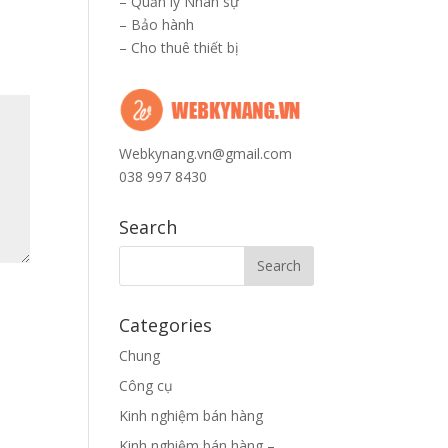
–
Quản lý Nhân sự
–
Bảo hành
–
Cho thuê thiết bị
Webkynang.vn@gmail.com
038 997 8430
Search
Categories
Chung
Công cụ
Kinh nghiệm bán hàng
Kinh nghiệm bán hàng –