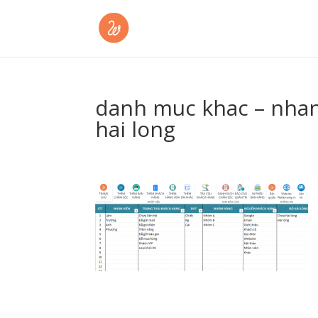
danh muc khac – nhan
hai long