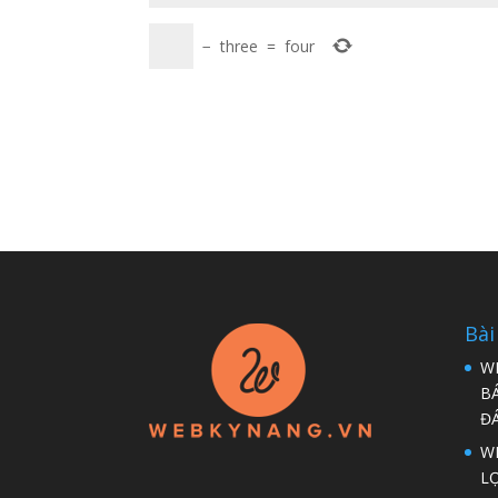
−
three
=
four
Bài
W
B
Đ
WP
LỢ