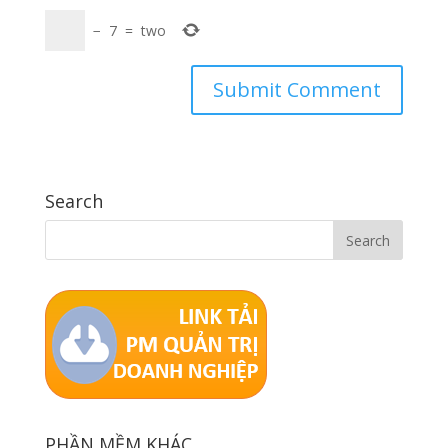
−
7
=
two
Search
PHẦN MỀM KHÁC