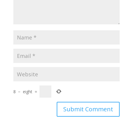
8
−
eight
=