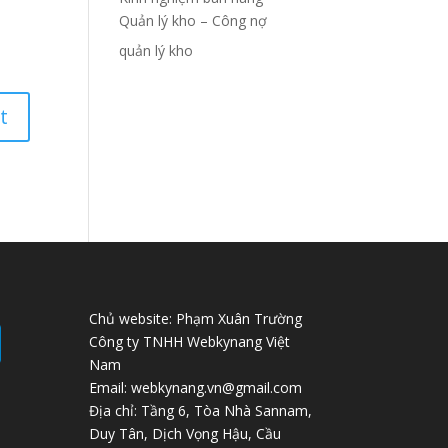
Quản lý kho – Công nợ
quản lý kho
Chủ website: Phạm Xuân Trường
Công ty TNHH Webkynang Việt
Nam
Email: webkynang.vn@gmail.com
Địa chỉ: Tầng 6, Tòa Nhà Sannam,
Duy Tân, Dịch Vọng Hậu, Cầu