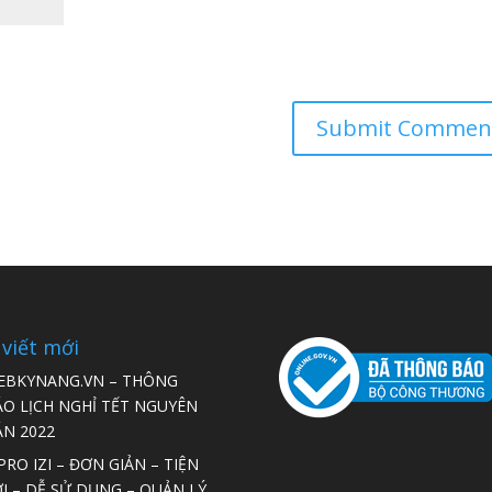
 viết mới
EBKYNANG.VN – THÔNG
ÁO LỊCH NGHỈ TẾT NGUYÊN
ÁN 2022
RO IZI – ĐƠN GIẢN – TIỆN
I – DỄ SỬ DỤNG – QUẢN LÝ