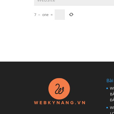
7
−
one
=
Bài
W
B
Đ
WP
LỢ