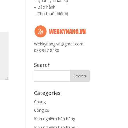
–
Quản lý Nhân sự
–
Bảo hành
–
Cho thuê thiết bị
Webkynang.vn@gmail.com
038 997 8430
Search
Categories
Chung
Công cụ
Kinh nghiệm bán hàng
Kinh nghiệm bán hàng –