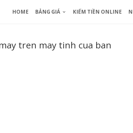
HOME
BẢNG GIÁ
KIẾM TIỀN ONLINE
N
 may tren may tinh cua ban