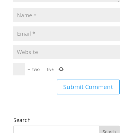
−
two
=
five
Search