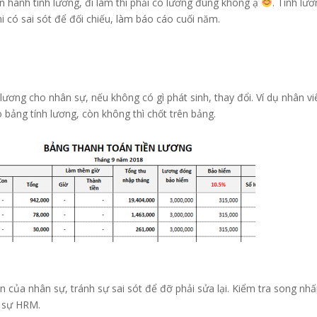
n hành tính lương, đi làm thì phải có lương đúng không ạ
. Tính lư
hi có sai sót để đối chiếu, làm báo cáo cuối năm.
ơng cho nhân sự, nếu không có gì phát sinh, thay đổi. Ví dụ nhân vi
 bảng tính lương, còn không thì chốt trên bảng.
in của nhân sự, tránh sự sai sót để đỡ phải sửa lại. Kiểm tra song nh
n sự HRM.