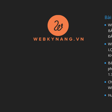
Bài
W
B
Đ
WP
LỢ
K
Bá
ph
1.
Ch
W
Hư