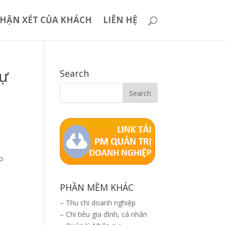
HẬN XÉT CỦA KHÁCH
LIÊN HỆ
sự
Search
áo
PHẦN MỀM KHÁC
–
Thu chi doanh nghiệp
–
Chi tiêu gia đình, cá nhân