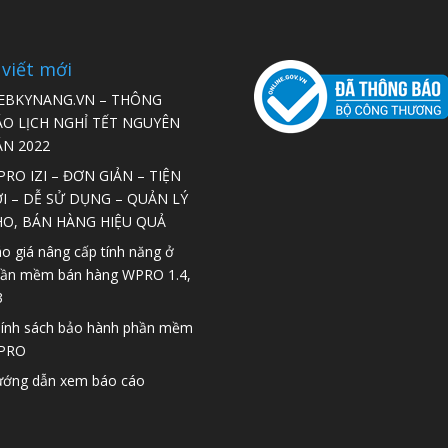
 viết mới
EBKYNANG.VN – THÔNG
ÁO LỊCH NGHỈ TẾT NGUYÊN
ÁN 2022
RO IZI – ĐƠN GIẢN – TIỆN
I – DỄ SỬ DỤNG – QUẢN LÝ
HO, BÁN HÀNG HIỆU QUẢ
o giá nâng cấp tính năng ở
ần mềm bán hàng WPRO 1.4,
3
ính sách bảo hành phần mềm
PRO
ớng dẫn xem báo cáo