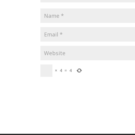
×
4
=
4