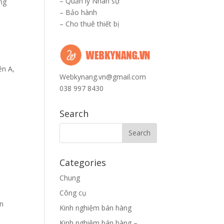
–
Quản lý Nhân sự
ơng
–
Bảo hành
–
Cho thuê thiết bị
ên A,
Webkynang.vn@gmail.com
038 997 8430
Search
Categories
Chung
Công cụ
ấn
Kinh nghiệm bán hàng
Kinh nghiệm bán hàng –