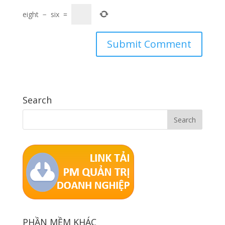
eight
−
six
=
Search
PHẦN MỀM KHÁC