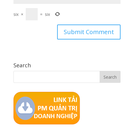
six
×
=
six
Search