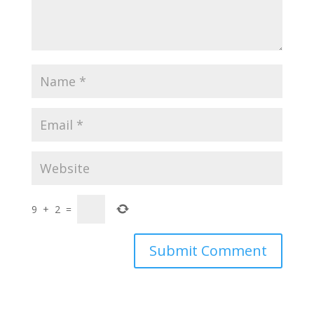
9
+
2
=