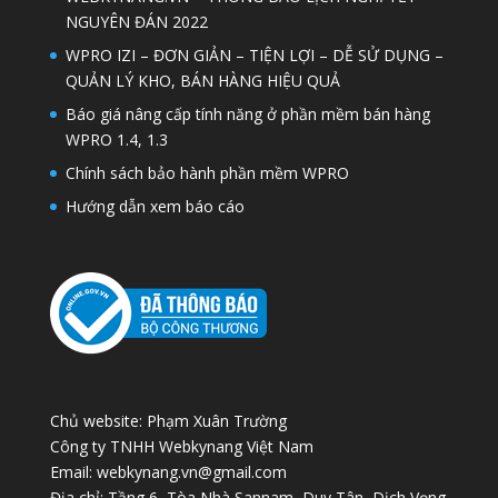
NGUYÊN ĐÁN 2022
WPRO IZI – ĐƠN GIẢN – TIỆN LỢI – DỄ SỬ DỤNG –
QUẢN LÝ KHO, BÁN HÀNG HIỆU QUẢ
Báo giá nâng cấp tính năng ở phần mềm bán hàng
WPRO 1.4, 1.3
Chính sách bảo hành phần mềm WPRO
Hướng dẫn xem báo cáo
Chủ website: Phạm Xuân Trường
Công ty TNHH Webkynang Việt Nam
Email: webkynang.vn@gmail.com
Địa chỉ: Tầng 6, Tòa Nhà Sannam, Duy Tân, Dịch Vọng