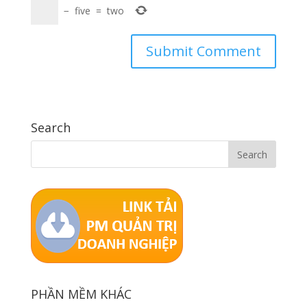
−
five
=
two
Search
PHẦN MỀM KHÁC