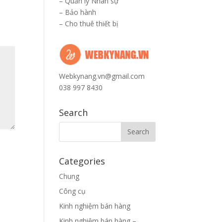
–
Quản lý Nhân sự
–
Bảo hành
–
Cho thuê thiết bị
Webkynang.vn@gmail.com
038 997 8430
Search
Categories
Chung
Công cụ
Kinh nghiệm bán hàng
Kinh nghiệm bán hàng –