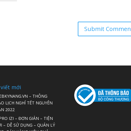
 viết mới
EBKYNANG.VN – THÔNG
ÁO LỊCH NGHỈ TẾT NGUYÊN
ÁN 2022
RO IZI – ĐƠN GIẢN – TIỆN
I – DỄ SỬ DỤNG – QUẢN LÝ