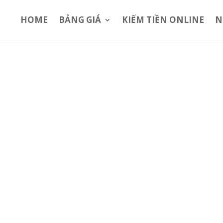
HOME
BẢNG GIÁ
KIẾM TIỀN ONLINE
N