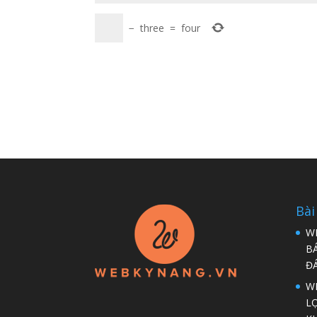
−
three
=
four
Bài
W
B
Đ
WP
LỢ