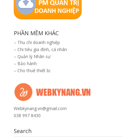
PHẦN MỀM KHÁC
–
Thu chi doanh nghiệp
–
Chi tiêu gia đình, cá nhân
–
Quản lý Nhân sự
–
Bảo hành
–
Cho thuê thiết bị
Webkynang.vn@gmail.com
038 997 8430
Search