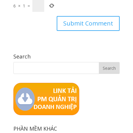
6
×
1
=
Search
PHẦN MỀM KHÁC