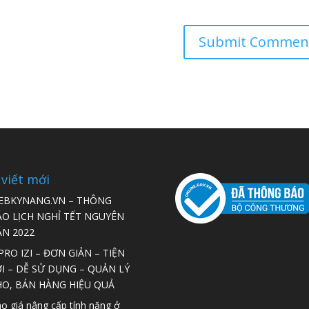
 viết mới
EBKYNANG.VN – THÔNG
ÁO LỊCH NGHỈ TẾT NGUYÊN
ÁN 2022
RO IZI – ĐƠN GIẢN – TIỆN
I – DỄ SỬ DỤNG – QUẢN LÝ
HO, BÁN HÀNG HIỆU QUẢ
o giá nâng cấp tính năng ở