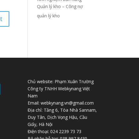
Quản lý kho – Công nợ
quản lý kho
Chủ website: Phạm Xuân Trường
Công ty TNHH Webkynang Việt
Nam
Email: webkynang.vn@gmail.com
Địa chỉ: Tầng 6, Tòa Nhà Sannam,
Duy Tân, Dịch Vọng Hậu, Cầu
Giấy, Hà Nội
Điện thoại: 024 2239 73 73
Bộ phận hỗ trợ: 038 997 8430