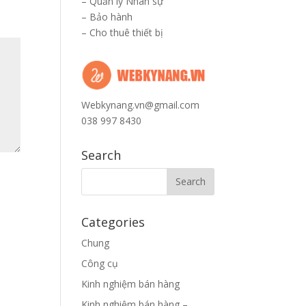
–
Quản lý Nhân sự
–
Bảo hành
–
Cho thuê thiết bị
Webkynang.vn@gmail.com
038 997 8430
Search
Categories
Chung
Công cụ
Kinh nghiệm bán hàng
Kinh nghiệm bán hàng –