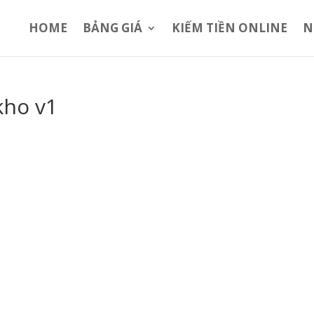
HOME
BẢNG GIÁ
KIẾM TIỀN ONLINE
N
kho v1