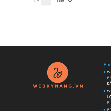
1
+
=
nine
Bài
W
B
Đ
WP
LỢ
K
Bá