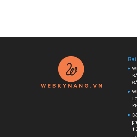
Bài
W
B
Đ
WP
LỢ
K
Bá
ph
1.