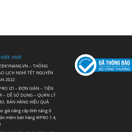
 viết mới
EBKYNANG.VN – THÔNG
ÁO LỊCH NGHỈ TẾT NGUYÊN
ÁN 2022
RO IZI – ĐƠN GIẢN – TIỆN
I – DỄ SỬ DỤNG – QUẢN LÝ
HO, BÁN HÀNG HIỆU QUẢ
o giá nâng cấp tính năng ở
ần mềm bán hàng WPRO 1.4,
3