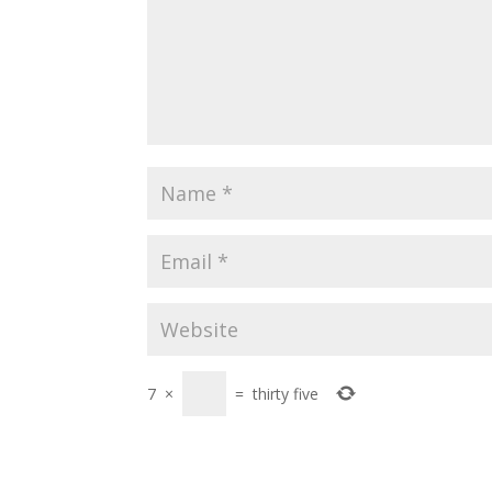
7
×
=
thirty five