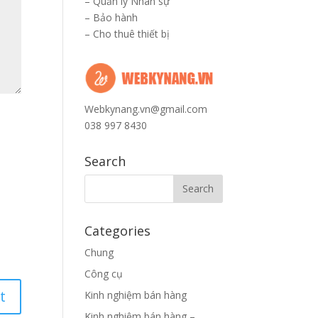
–
Quản lý Nhân sự
–
Bảo hành
–
Cho thuê thiết bị
Webkynang.vn@gmail.com
038 997 8430
Search
Categories
Chung
Công cụ
Kinh nghiệm bán hàng
Kinh nghiệm bán hàng –