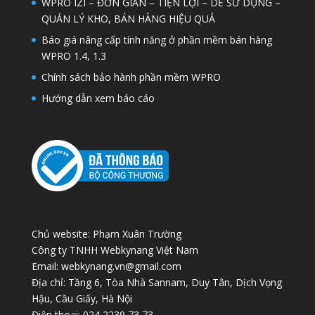
WPRO IZI – ĐƠN GIẢN – TIỆN LỢI – DỄ SỬ DỤNG –
QUẢN LÝ KHO, BÁN HÀNG HIỆU QUẢ
Báo giá nâng cấp tính năng ở phần mềm bán hàng
WPRO 1.4, 1.3
Chính sách bảo hành phần mềm WPRO
Hướng dẫn xem báo cáo
Chủ website: Phạm Xuân Trường
Công ty TNHH Webkynang Việt Nam
Email: webkynang.vn@gmail.com
Địa chỉ: Tầng 6, Tòa Nhà Sannam, Duy Tân, Dịch Vọng
Hậu, Cầu Giấy, Hà Nội
Điện thoại: 024 2239 73 73