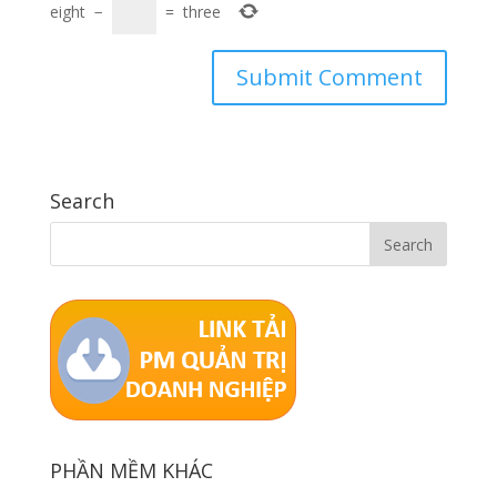
eight
−
=
three
Search
PHẦN MỀM KHÁC