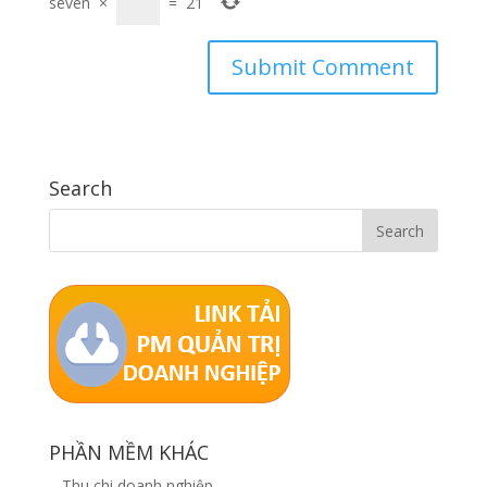
seven
×
=
21
Search
PHẦN MỀM KHÁC
–
Thu chi doanh nghiệp