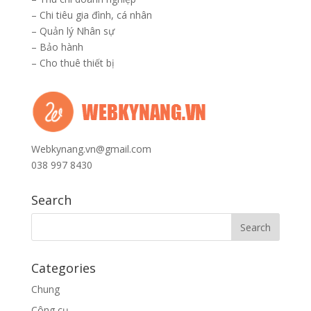
–
Chi tiêu gia đình, cá nhân
–
Quản lý Nhân sự
–
Bảo hành
–
Cho thuê thiết bị
Webkynang.vn@gmail.com
038 997 8430
Search
Categories
Chung
Công cụ