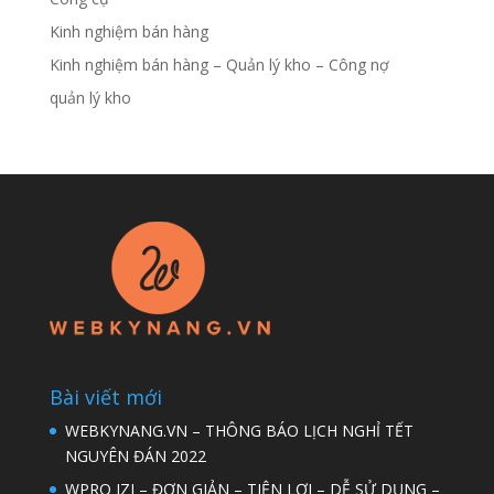
Kinh nghiệm bán hàng
Kinh nghiệm bán hàng – Quản lý kho – Công nợ
quản lý kho
Bài viết mới
WEBKYNANG.VN – THÔNG BÁO LỊCH NGHỈ TẾT
NGUYÊN ĐÁN 2022
WPRO IZI – ĐƠN GIẢN – TIỆN LỢI – DỄ SỬ DỤNG –