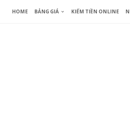
HOME
BẢNG GIÁ
KIẾM TIỀN ONLINE
N