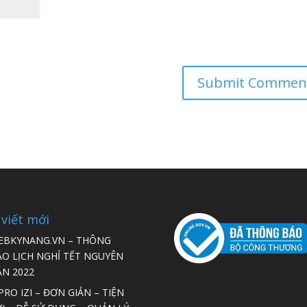
 viết mới
EBKYNANG.VN – THÔNG
ÁO LỊCH NGHỈ TẾT NGUYÊN
ÁN 2022
RO IZI – ĐƠN GIẢN – TIỆN