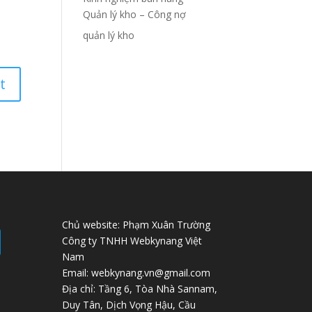
Quản lý kho – Công nợ
quản lý kho
Chủ website: Phạm Xuân Trường
Công ty TNHH Webkynang Việt
Nam
Email: webkynang.vn@gmail.com
Địa chỉ: Tầng 6, Tòa Nhà Sannam,
Duy Tân, Dịch Vọng Hậu, Cầu