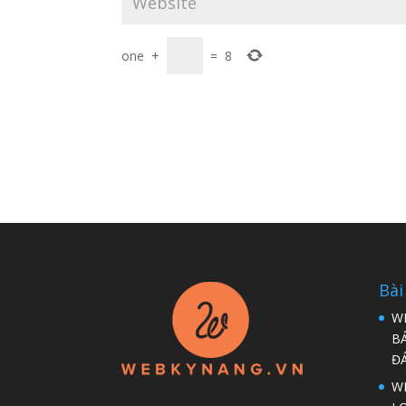
one
+
=
8
Bài
W
B
Đ
WP