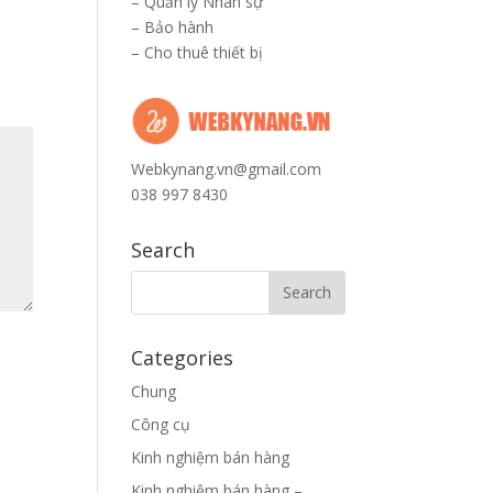
–
Quản lý Nhân sự
–
Bảo hành
–
Cho thuê thiết bị
Webkynang.vn@gmail.com
038 997 8430
Search
Categories
Chung
Công cụ
Kinh nghiệm bán hàng
Kinh nghiệm bán hàng –