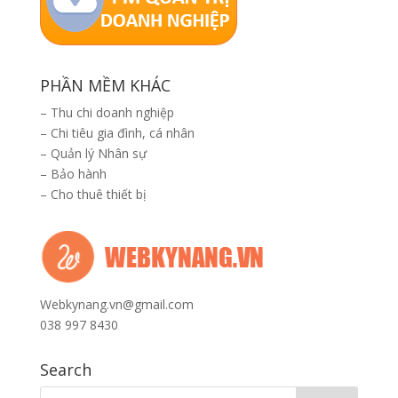
PHẦN MỀM KHÁC
–
Thu chi doanh nghiệp
–
Chi tiêu gia đình, cá nhân
–
Quản lý Nhân sự
–
Bảo hành
–
Cho thuê thiết bị
Webkynang.vn@gmail.com
038 997 8430
Search