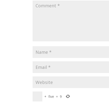
+
five
=
9