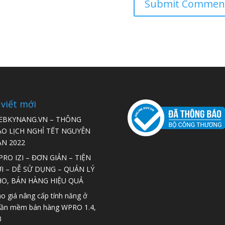
 viết mới
EBKYNANG.VN – THÔNG
ÁO LỊCH NGHỈ TẾT NGUYÊN
ÁN 2022
RO IZI – ĐƠN GIẢN – TIỆN
I – DỄ SỬ DỤNG – QUẢN LÝ
HO, BÁN HÀNG HIỆU QUẢ
o giá nâng cấp tính năng ở
ần mềm bán hàng WPRO 1.4,
3