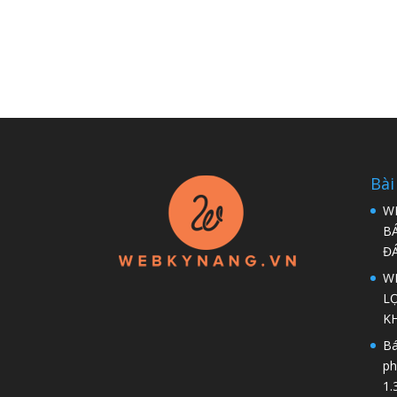
Bài
W
B
Đ
WP
LỢ
K
Bá
ph
1.