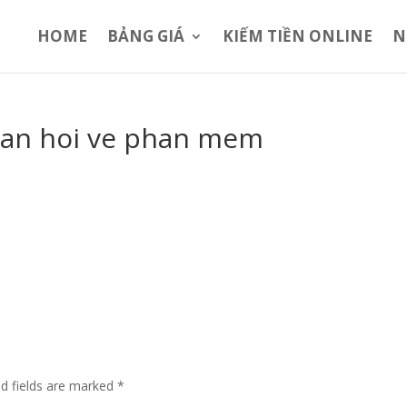
HOME
BẢNG GIÁ
KIẾM TIỀN ONLINE
N
han hoi ve phan mem
ed fields are marked
*