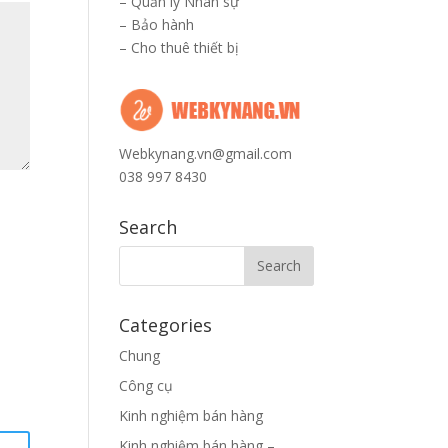
–
Quản lý Nhân sự
–
Bảo hành
–
Cho thuê thiết bị
Webkynang.vn@gmail.com
038 997 8430
Search
Categories
Chung
Công cụ
Kinh nghiệm bán hàng
Kinh nghiệm bán hàng –