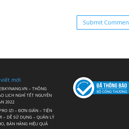
 viết mới
EBKYNANG.VN – THÔNG
ÁO LỊCH NGHỈ TẾT NGUYÊN
ÁN 2022
RO IZI – ĐƠN GIẢN – TIỆN
I – DỄ SỬ DỤNG – QUẢN LÝ
HO, BÁN HÀNG HIỆU QUẢ