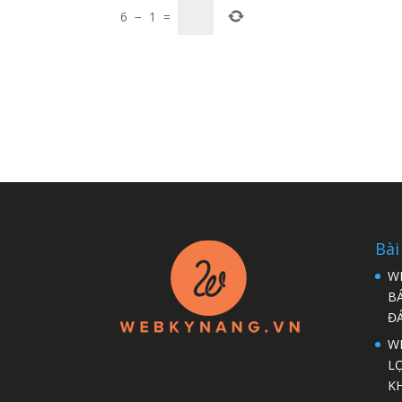
6
−
1
=
Bài
W
B
Đ
WP
LỢ
K