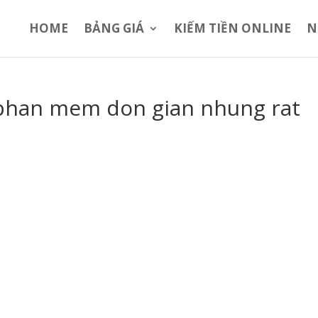
HOME
BẢNG GIÁ
KIẾM TIỀN ONLINE
N
 phan mem don gian nhung rat