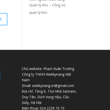
Quản lý kho – Công nợ
quản lý kho
Chủ website: Phạm Xuân Trường
Công ty TNHH Webkynang Việt
Nam
Email: webkynang.vn@gmail.com
Địa chỉ: Tầng 6, Tòa Nhà Sannam,
Duy Tân, Dịch Vọng Hậu, Cầu
Giấy, Hà Nội
Điện thoại: 024 2239 73 73