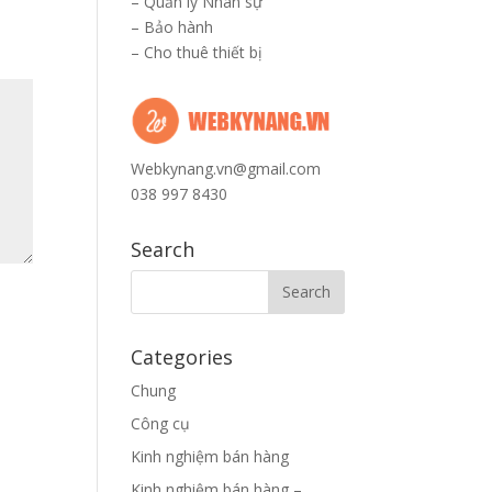
–
Quản lý Nhân sự
–
Bảo hành
–
Cho thuê thiết bị
Webkynang.vn@gmail.com
038 997 8430
Search
Categories
Chung
Công cụ
Kinh nghiệm bán hàng
Kinh nghiệm bán hàng –