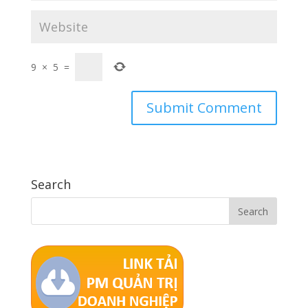
9
×
5
=
Search