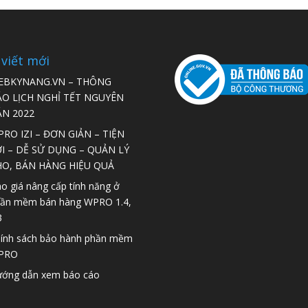
 viết mới
EBKYNANG.VN – THÔNG
ÁO LỊCH NGHỈ TẾT NGUYÊN
ÁN 2022
RO IZI – ĐƠN GIẢN – TIỆN
I – DỄ SỬ DỤNG – QUẢN LÝ
HO, BÁN HÀNG HIỆU QUẢ
o giá nâng cấp tính năng ở
ần mềm bán hàng WPRO 1.4,
3
ính sách bảo hành phần mềm
PRO
ớng dẫn xem báo cáo