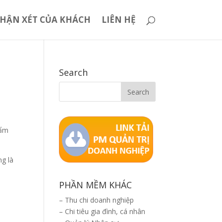
HẬN XÉT CỦA KHÁCH
LIÊN HỆ
Search
hẩm
ng là
PHẦN MỀM KHÁC
–
Thu chi doanh nghiệp
–
Chi tiêu gia đình, cá nhân