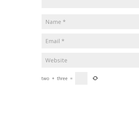
two
+
three
=