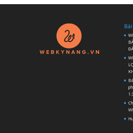
Bài
W
B
Đ
WP
LỢ
K
Bá
ph
1.
Ch
W
Hư