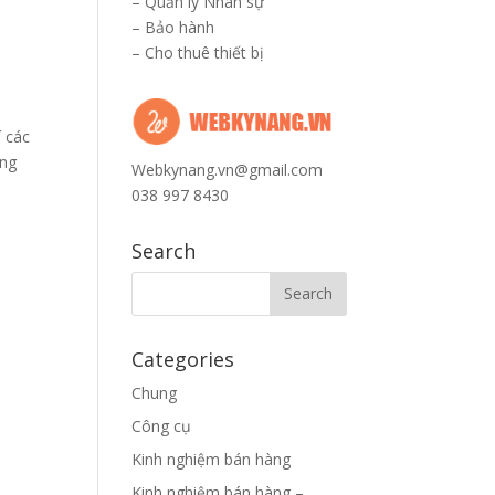
–
Quản lý Nhân sự
–
Bảo hành
–
Cho thuê thiết bị
í các
ong
Webkynang.vn@gmail.com
038 997 8430
Search
n
Categories
Chung
Công cụ
Kinh nghiệm bán hàng
Kinh nghiệm bán hàng –