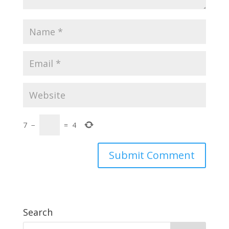
7
−
=
4
Search