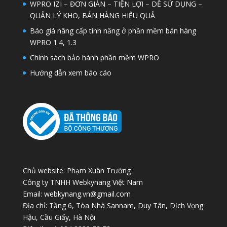
WPRO IZI – ĐƠN GIẢN – TIỆN LỢI – DỄ SỬ DỤNG –
QUẢN LÝ KHO, BÁN HÀNG HIỆU QUẢ
Báo giá nâng cấp tính năng ở phần mềm bán hàng
WPRO 1.4, 1.3
Chính sách bảo hành phần mềm WPRO
Hướng dẫn xem báo cáo
Chủ website: Phạm Xuân Trường
Công ty TNHH Webkynang Việt Nam
Email: webkynang.vn@gmail.com
Địa chỉ: Tầng 6, Tòa Nhà Sannam, Duy Tân, Dịch Vọng
Hậu, Cầu Giấy, Hà Nội