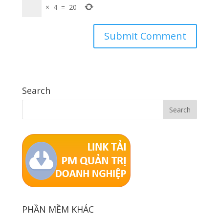
×
4
=
20
Search
PHẦN MỀM KHÁC