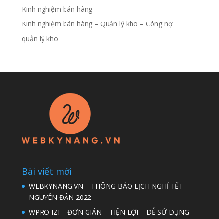
Kinh nghiệm bán hàng
Kinh nghiệm bán hàng – Quản lý kho – Công nợ
quản lý kho
Bài viết mới
WEBKYNANG.VN – THÔNG BÁO LỊCH NGHỈ TẾT
NGUYÊN ĐÁN 2022
WPRO IZI – ĐƠN GIẢN – TIỆN LỢI – DỄ SỬ DỤNG –