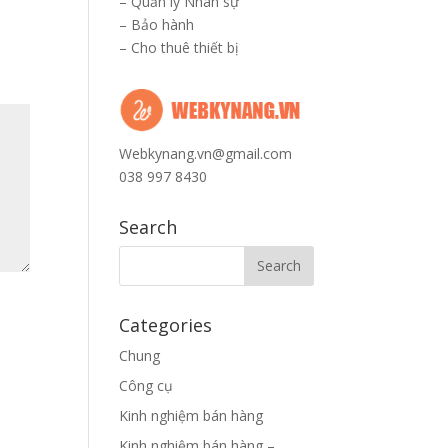
–
Quản lý Nhân sự
–
Bảo hành
–
Cho thuê thiết bị
Webkynang.vn@gmail.com
038 997 8430
Search
Categories
Chung
Công cụ
Kinh nghiệm bán hàng
Kinh nghiệm bán hàng –