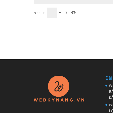
nine
+
=
13
Bài
W
B
Đ
WP
LỢ