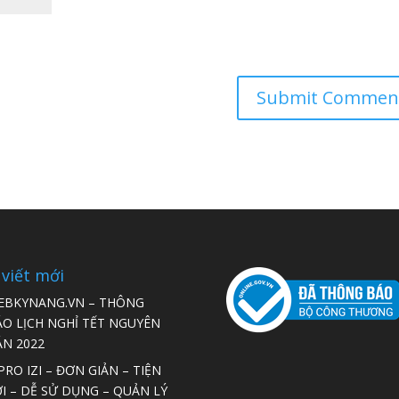
 viết mới
EBKYNANG.VN – THÔNG
ÁO LỊCH NGHỈ TẾT NGUYÊN
ÁN 2022
RO IZI – ĐƠN GIẢN – TIỆN
I – DỄ SỬ DỤNG – QUẢN LÝ