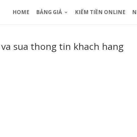
HOME
BẢNG GIÁ
KIẾM TIỀN ONLINE
N
va sua thong tin khach hang