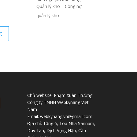
Quản lý kho – Công nợ
quản lý kho
Chủ website: Phạm Xuân Trường
Công ty TNHH Webkynang Việt
Nam
Email: webkynang.vn@gmail.com
Địa chỉ: Tầng 6, Tòa Nhà Sannam,
Duy Tân, Dịch Vọng Hậu, Cầu