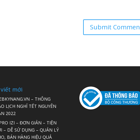
 viết mới
EBKYNANG.VN – THÔNG
ÁO LỊCH NGHỈ TẾT NGUYÊN
ÁN 2022
RO IZI – ĐƠN GIẢN – TIỆN
I – DỄ SỬ DỤNG – QUẢN LÝ
HO, BÁN HÀNG HIỆU QUẢ