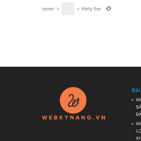
seven
×
=
thirty five
Bài
W
B
Đ
WP
LỢ
K