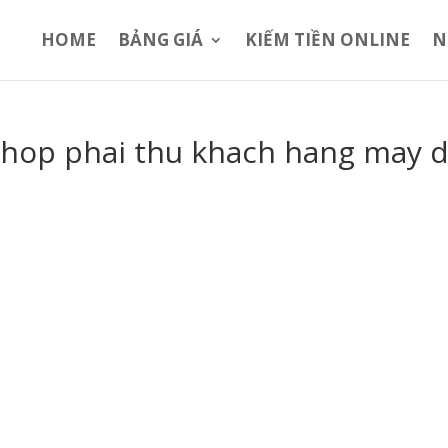
HOME
BẢNG GIÁ
KIẾM TIỀN ONLINE
N
 hop phai thu khach hang may 