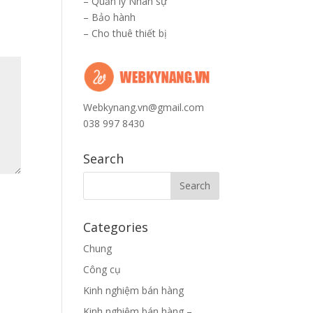
–
Quản lý Nhân sự
–
Bảo hành
–
Cho thuê thiết bị
Webkynang.vn@gmail.com
038 997 8430
Search
Categories
Chung
Công cụ
Kinh nghiệm bán hàng
Kinh nghiệm bán hàng –