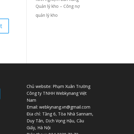
Quản lý kho – Công nợ
quản lý kho
Chủ website: Phạm Xuân Trường
Công ty TNHH Webkynang Việt
Nam
Email: webkynang.vn@gmail.com
Địa chỉ: Tầng 6, Tòa Nhà Sannam,
Duy Tân, Dịch Vọng Hậu, Cầu
Giấy, Hà Nội